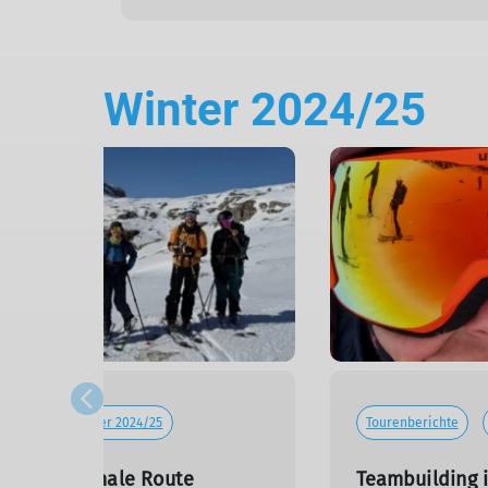
Winter 2024/25
richte
Winter 2024/25
Tourenberichte
t: die optimale Route
Teambuilding 