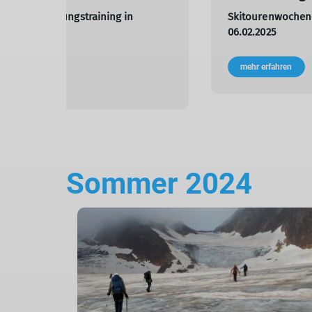
en-Durchquerungstraining in
Skitourenwochene
06.02.2025
25
mehr erfahren
rfahren
Sommer 2024