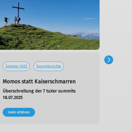
Sommer 2025
Tourenberichte
Sommer
Momos statt Kaiserschmarren
Zwisc
Eisesk
Überschreitung der 7 tuXer summits
18.07.2025
Hochtou
09.07.2
mehr erfahren
mehr e