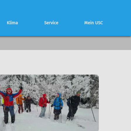
Klima
Service
Mein USC
Schwierigkeitsbewertung
Partnerhütte
Mitglied werden
Programmheft
Programmheft