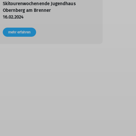
Traum
Skitourenwochenende Jugendhaus
Obernberg am Brenner
Skitour
16.02.2024
11.02.20
mehr erfahren
mehr e