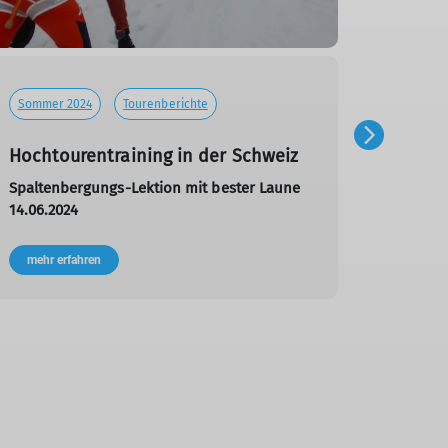
Sommer 2024
Tourenberichte
Hochtourentraining in der Schweiz
Spaltenbergungs-Lektion mit bester Laune
14.06.2024
Sommer
mehr erfahren
Episc
Hochtou
08.02.2
mehr e