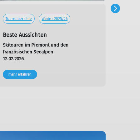
Tourenberichte
Winter 2025/26
Tourenb
Beste Aussichten
Alpenr
Skitouren im Piemont und den
Skitour
französischen Seealpen
05.02.2
12.02.2026
mehr e
mehr erfahren