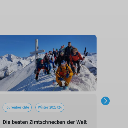
Tourenberichte
Winter 2023/24
Tourenb
Die besten Zimtschnecken der Welt
Neusch