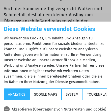
Auch der kommende Tag verspricht Wolken und
Schneefall, deshalb ein kleiner Ausflug zum
Öfapass; anschließend relaxen wir in der
hütteneigenen Sauna; abends wird geschlemmt
Diese Website verwendet Cookies
(heute Kaiserschmarrn, morgen Käsefondue). Es
Wir verwenden Cookies, um Inhalte und Anzeigen zu
wird deutlich voller auf der Hütte, die
personalisieren, Funktionen für soziale Medien anbieten zu
Wochenend-Gäste stoßen Hütte dazu.
können und Zugriffe auf unsere Website zu analysieren.
Außerdem geben wir Informationen zu Ihrer Verwendung
unserer Website an unsere Partner für soziale Medien,
Werbung und Analysen weiter. Unsere Partner führen diese
Informationen möglicherweise mit weiteren Daten
zusammen, die Sie ihnen bereitgestellt haben oder die sie
im Rahmen Ihrer Nutzung der Dienste gesammelt haben.
ANALYTICS
GOOGLE MAPS
SYSTEM
TOURENPLANE
Akzeptieren (Übertragung von Nutzerdaten und Cookie)