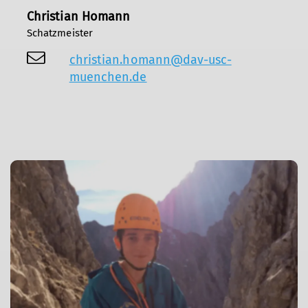
Christian Homann
Schatzmeister
christian.homann@dav-usc-
muenchen.de