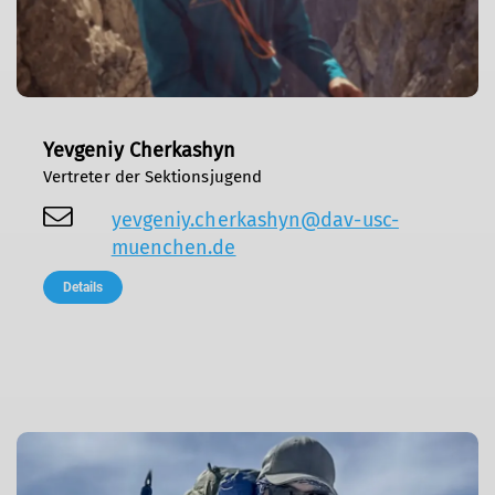
Yevgeniy Cherkashyn
Vertreter der Sektionsjugend
yevgeniy.cherkashyn@dav-usc-
muenchen.de
Details