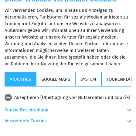
Tourenprogramm aufs Neue ein spannendes und
Wir verwenden Cookies, um Inhalte und Anzeigen zu
umfangreiches Kletterprogramm für unsere
personalisieren, Funktionen für soziale Medien anbieten zu
Mitglieder anbieten können.
können und Zugriffe auf unsere Website zu analysieren.
Außerdem geben wir Informationen zu Ihrer Verwendung
unserer Website an unsere Partner für soziale Medien,
Werbung und Analysen weiter. Unsere Partner führen diese
Informationen möglicherweise mit weiteren Daten
zusammen, die Sie ihnen bereitgestellt haben oder die sie
im Rahmen Ihrer Nutzung der Dienste gesammelt haben.
Kurse, Touren & Veranstaltungen
ANALYTICS
GOOGLE MAPS
SYSTEM
TOURENPLANE
Wichtige Links
Akzeptieren (Übertragung von Nutzerdaten und Cookie)
Sektion USC
Cookie Beschreibung
Verwendete Cookies
Sektion Universitäts - Sportclub München des Deutschen Alpenvereins e.V.
Helene-Mayer-Ring 31