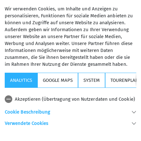
weitergeht freu ich mich auf gemütliche
Wir verwenden Cookies, um Inhalte und Anzeigen zu
Hüttenabende mit Euch, einem zünftigen
personalisieren, Funktionen für soziale Medien anbieten zu
Schafkopf bin ich dabei nicht abgeneigt...
können und Zugriffe auf unsere Website zu analysieren.
Außerdem geben wir Informationen zu Ihrer Verwendung
unserer Website an unsere Partner für soziale Medien,
Werbung und Analysen weiter. Unsere Partner führen diese
Informationen möglicherweise mit weiteren Daten
zusammen, die Sie ihnen bereitgestellt haben oder die sie
im Rahmen Ihrer Nutzung der Dienste gesammelt haben.
Kurse, Touren & Veranstaltungen
ANALYTICS
GOOGLE MAPS
SYSTEM
TOURENPLANE
Wichtige Links
Akzeptieren (Übertragung von Nutzerdaten und Cookie)
Sektion USC
Cookie Beschreibung
Verwendete Cookies
Sektion Universitäts - Sportclub München des Deutschen Alpenvereins e.V.
Helene-Mayer-Ring 31
80809 München