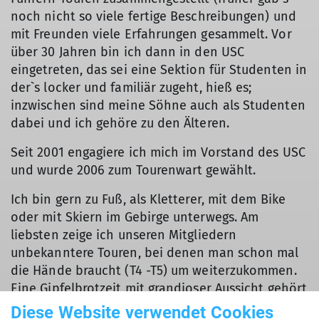
noch nicht so viele fertige Beschreibungen) und
mit Freunden viele Erfahrungen gesammelt. Vor
über 30 Jahren bin ich dann in den USC
eingetreten, das sei eine Sektion für Studenten in
der`s locker und familiär zugeht, hieß es;
inzwischen sind meine Söhne auch als Studenten
dabei und ich gehöre zu den Älteren.
Seit 2001 engagiere ich mich im Vorstand des USC
und wurde 2006 zum Tourenwart gewählt.
Ich bin gern zu Fuß, als Kletterer, mit dem Bike
oder mit Skiern im Gebirge unterwegs. Am
liebsten zeige ich unseren Mitgliedern
unbekanntere Touren, bei denen man schon mal
die Hände braucht (T4 -T5) um weiterzukommen.
Eine Gipfelbrotzeit mit grandioser Aussicht gehört
fast immer dazu und wenn es am nächsten Tag
Diese Website verwendet Cookies