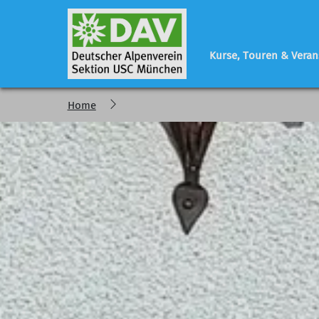
Kurse, Touren & Veran
Home
Programm
Sektionsleben
Geschäftsstelle
regelmäßige Veranstaltungen
Vorstand - Referen
Tourenberichte