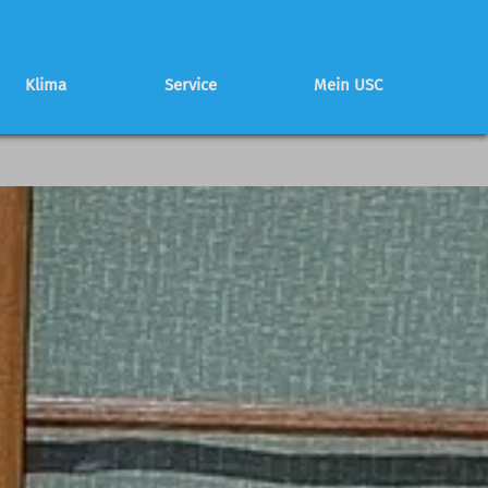
Klima
Service
Mein USC
Schwierigkeitsbewertung
Partnerhütte
Mitglied werden
Programmheft
Programmheft