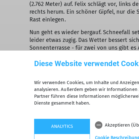
(2.762 Meter) auf. Felix schlägt vor, links 
rechts herum. Ein schöner Gipfel, nur die 
Rast einlegen.
Nun geht es wieder bergauf. Schneefall set
leider etwas zugig. Das Wetter bessert sich
Sonnenterrasse - für zwei von uns gibt es 
anderen: „Wie oft hat Dein Lawinenrucksack
Diese Website verwendet Cook
Auto mit dem Auslöser hängen geblieben. D
Deutschen halt…
Wir verwenden Cookies, um Inhalte und Anzeigen 
Die Hütte ist geräumig, der Empfang freun
analysieren. Außerdem geben wir Informationen 
gehen?
Partner führen diese Informationen möglicherwei
Dienste gesammelt haben.
Montag 6:30 Uhr läutet der Wecker (eine Na
Norden aufs Hobarjoch (2.512 Meter) geht n
bewölkt, bessert sich wieder. Die Abfahr
Akzeptieren (Üb
ANALYTICS
von Felix: „Also wenn ich mit Handy daste
wenn man so eine Abfahrt mit einer Vierer
Cookie Beschreibun