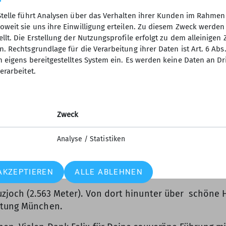
Stelle führt Analysen über das Verhalten ihrer Kunden im Rahmen
oweit sie uns ihre Einwilligung erteilen. Zu diesem Zweck werde
nauf geht - ins Militär-Gebiet. Aber geschossen soll h
llt. Die Erstellung der Nutzungsprofile erfolgt zu dem alleinigen 
4.30 Uhr gibt es schon einen leckeren Birnenkuchen mi
. Rechtsgrundlage für die Verarbeitung ihrer Daten ist Art. 6 Abs. 
n eigens bereitgestelltes System ein. Es werden keine Daten an D
erarbeitet.
2.857 Meter) aber wir setzen uns durch und erreichen
Hänge hinauf und saniert die Altspur auf etwa zehn P
Zweck
ach gemütlicher Rast und Ankunft weiterer Gruppen sa
 hinunter. Das Wette- Fenster haben wir optimal genu
Analyse / Statistiken
AKZEPTIEREN
ALLE ABLEHNEN
uzjoch (2.563 Meter). Von dort hinunter über schöne 
htung München.