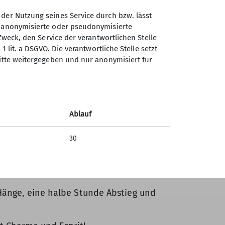
 der Nutzung seines Service durch bzw. lässt
n anonymisierte oder pseudonymisierte
eute nicht werden. Um 13.30 Uhr ist die
Zweck, den Service der verantwortlichen Stelle
t ordentlich Schlag! Felix schwärmt vom
1 lit. a DSGVO. Die verantwortliche Stelle setzt
ritte weitergegeben und nur anonymisiert für
 einsam bei Sonnenschein und bester Sicht
rozent der ursprünglichen Spitzkehren und
Ablauf
usen wir unberührte, sanfte Hänge mit
tzt, für den nächsten Tag ist Schnee und
30
Hänge, eine halbe Stunde Abstieg und