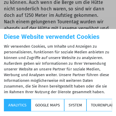
zu können. Auch wenn die Berge um die Hütte
nicht sonderlich hoch waren, so sind wir dann
doch auf 1250 Meter im Aufstieg gekommen.
Nach einem gelungenen Tourentag wurden wir
abends auf der Hütte mit Lasagne verwöhnt und
es wurde der ein oder andere Hornochse gekürt
Diese Website verwendet Cookies
(Kartenspiel 6 nimmt).
Wir verwenden Cookies, um Inhalte und Anzeigen zu
Leider gab es in der Nacht dann doch schon
personalisieren, Funktionen für soziale Medien anbieten zu
wieder etwas Regen und auch starken Wind, aber
können und Zugriffe auf unsere Website zu analysieren.
das kannten wir ja mittlerweile schon.
Außerdem geben wir Informationen zu Ihrer Verwendung
unserer Website an unsere Partner für soziale Medien,
Werbung und Analysen weiter. Unsere Partner führen diese
Am nächsten Morgen war die Freude dann auch
Informationen möglicherweise mit weiteren Daten
groß, da wir schon am Ausgang der Hütte von
zusammen, die Sie ihnen bereitgestellt haben oder die sie
etwas Pulverschnee begrüßt wurden. Im Aufstieg
im Rahmen Ihrer Nutzung der Dienste gesammelt haben.
zum Spilauer Grätli wurden wir noch etwas von
leichtem Schneefall und unangenehmen Wind
ANALYTICS
GOOGLE MAPS
SYSTEM
TOURENPLANE
begleitet, aber hier war ab Mittag Besserung