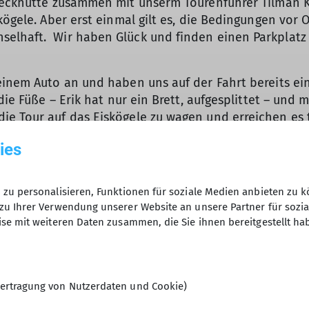
ereckhütte zusammen mit unserm Tourenführer Tilman 
kögele. Aber erst einmal gilt es, die Bedingungen vor
elhaft. Wir haben Glück und finden einen Parkplatz 
 einem Auto an und haben uns auf der Fahrt bereits e
 die Füße – Erik hat nur ein Brett, aufgesplittet – un
ie Tour auf das Eiskögele zu wagen und erreichen es 
ampelten kleinen Grat am oberen Ende des Hochebenf
ies
e Betten auf dem Dachboden der Langtalereckhütte, d
om Feinsten. Während draußen leise der Schnee riesel
zu personalisieren, Funktionen für soziale Medien anbieten zu k
 Es wird gelacht, erzählt und der Hüttenwirt sorgt h
zu Ihrer Verwendung unserer Website an unsere Partner für sozi
ie-Option, Kartoffelgratin, kann sich sehen lassen.
se mit weiteren Daten zusammen, die Sie ihnen bereitgestellt ha
ung Hochwilde auf. Gleich zu Beginn beeindruckt uns 
ganz besondere Stimmung mit sich bringt. Es dauert nic
z der sehr wechselhaften Verhältnisse – teils sonnig, t
ertragung von Nutzerdaten und Cookie)
 den angepeilten, breiten Sattel unterhalb der Hoch