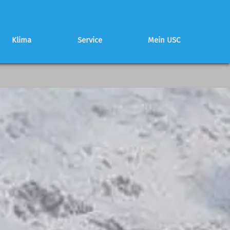
Klima
Service
Mein USC
Schwierigkeitsbewertung
Partnerhütte
Mitglied werden
Programmheft
Programmheft