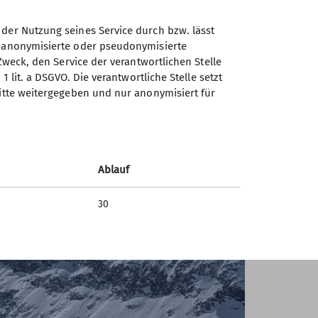
ngtaler Ferners belohnt. Den Großteil
 unten. Plötzlich reißt es wieder auf und
 der Nutzung seines Service durch bzw. lässt
 warum die Langtalereckhütte ihren Namen
n anonymisierte oder pseudonymisierte
Tilman und Claudia zaubern Schokolade
Zweck, den Service der verantwortlichen Stelle
1 lit. a DSGVO. Die verantwortliche Stelle setzt
ritte weitergegeben und nur anonymisiert für
hlverdienten Apfel- beziehungsweise
enntnis, was für ein großartiges Geschenk
n, gute Stimmung und eine tiefverschneite
Ablauf
30