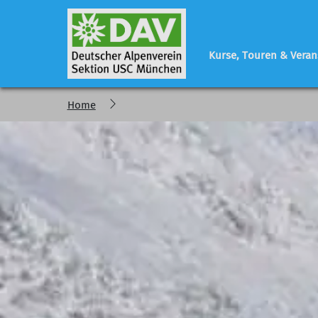
Kurse, Touren & Veran
Home
Programm
Sektionsleben
Geschäftsstelle
regelmäßige Veranstaltungen
Vorstand - Referen
Tourenberichte