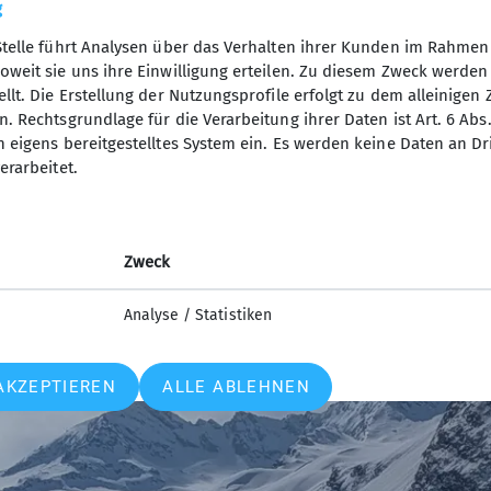
ür aber mit allerfeinstem Powder auf der Seite des La
g
lman führt uns souverän mit Karte und GPS zurück nach
Stelle führt Analysen über das Verhalten ihrer Kunden im Rahmen
 zurück zur Hütte. Spätestens jetzt wird allen klar,
oweit sie uns ihre Einwilligung erteilen. Zu diesem Zweck werde
nee zieht sich etwas, doch die Stimmung bleibt gut: 
llt. Die Erstellung der Nutzungsprofile erfolgt zu dem alleinigen 
n Meter nur noch halb so schlimm.
. Rechtsgrundlage für die Verarbeitung ihrer Daten ist Art. 6 Abs. 
n eigens bereitgestelltes System ein. Es werden keine Daten an D
r wir endgültig den Heimweg antreten, noch einen wo
erarbeitet.
egangen an diesem Wochenende und doch bleibt die Erk
n Eindrücken, die wir sammeln durften. Tolle Mensche
Zweck
Analyse / Statistiken
AKZEPTIEREN
ALLE ABLEHNEN