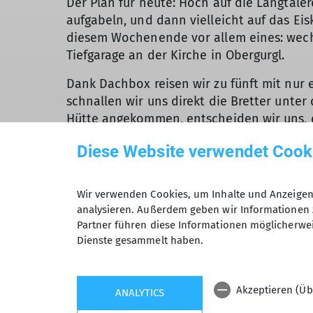
Der Plan für heute: Hoch auf die Langtal
aufgabeln, und dann vielleicht auf das Eis
diesem Wochenende vor allem eines: wechs
Tiefgarage an der Kirche in Obergurgl.
Dank Dachbox reisen wir zu fünft mit nur
schnallen wir uns direkt die Bretter unter
Hütte angekommen, entscheiden wir uns, d
Wetterlage über den kurzen, gut ausgetr
Diese Website verwendet Cook
Am späten Nachmittag beziehen wir unser
Metallleiter erreichen – Lagerstimmung v
Wir verwenden Cookies, um Inhalte und Anzeigen 
warmen Stube unten. Die Stimmung ist gut.
analysieren. Außerdem geben wir Informationen 
Ende hungrig ins Bett gehen muss. Die Vegg
Partner führen diese Informationen möglicherwei
Dienste gesammelt haben.
Am nächsten Morgen brechen wir früh Richt
durch die sich der Weg zieht und die eine 
Eiswüste des Gurgler Ferners blicken. Trot
Akzeptieren (Üb
ANALYTICS
erkennbare Bodenkonturen – erreichen wir