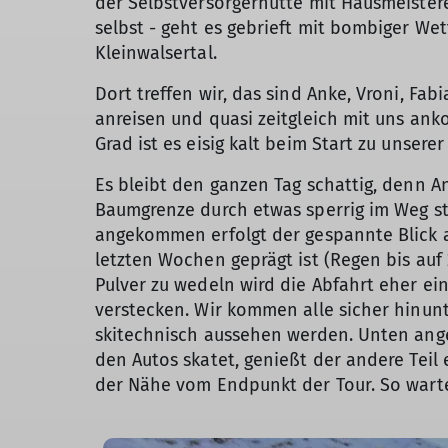
der Selbstversorgerhütte mit Hausmeistere
selbst - geht es gebrieft mit bombiger W
Kleinwalsertal.
Dort treffen wir, das sind Anke, Vroni, Fab
anreisen und quasi zeitgleich mit uns ank
Grad ist es eisig kalt beim Start zu unser
Es bleibt den ganzen Tag schattig, denn An
Baumgrenze durch etwas sperrig im Weg st
angekommen erfolgt der gespannte Blick a
letzten Wochen geprägt ist (Regen bis auf
Pulver zu wedeln wird die Abfahrt eher e
verstecken. Wir kommen alle sicher hinun
skitechnisch aussehen werden. Unten ange
den Autos skatet, genießt der andere Tei
der Nähe vom Endpunkt der Tour. So wartet