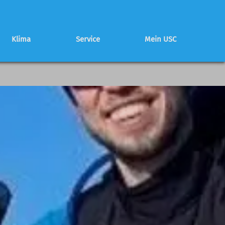
Klima
Service
Mein USC
Schwierigkeitsbewertung
Partnerhütte
Mitglied werden
Programmheft
Programmheft