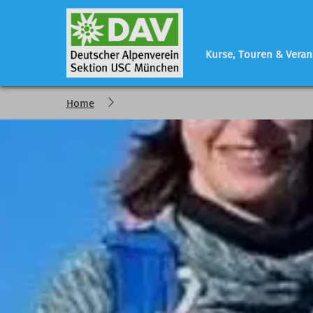
Kurse, Touren & Veran
Home
Programm
Sektionsleben
Geschäftsstelle
regelmäßige Veranstaltungen
Vorstand - Referen
Tourenberichte