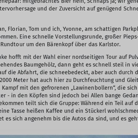
hepaar: mitgebrachtes Bier nein, Schnaps ja; wir gehe
ettervorhersage und der Zuversicht auf genügend Sch
ian, Florian, Tom und ich, Yvonne, am schattigen Parkp
ommen. Eine schnelle Vorstellungsrunde, großer Pieps
er Rundtour um den Bärenkopf über das Karlstor.
ke hofft mit der Wahl einer nordseitigen Tour auf Pulv
ehendes Baumgehölz, dann geht es schnell steil in vi
uf die Abfahrt, die schneebedeckt, aber auch durch d
 2000 Meter hat auch hier zu Durchfeuchtung und Gleit
in Kampf mit den gefrorenen „Lawinenbollern“, die s
ter - in den Köpfen sind jedoch bei Allen bange Geda
kommen teilt sich die Gruppe: Während ein Teil auf d
l eine Tasse heißen Kaffee und ein Stückerl wohlschm
 es sich angenehm bis die Autos da sind, und es geht