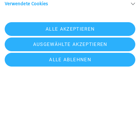
Verwendete Cookies
– Blick auf die Wildspitze.
Wildspitztag. Der dritte Tag begann früh – Start
um halb 5 und mit Stirnlampen im Dunkeln.
ALLE AKZEPTIEREN
Wetter und die Bedingungen enttäuschten nicht,
sodass wir bereits um 10 Uhr auf dem Gipfel
AUSGEWÄHLTE AKZEPTIEREN
standen – mit traumhaftem Blick. Der Abstieg und
Weg rüber zu den Pitztalgletscherbahnen bot
ALLE ABLEHNEN
noch einmal alles – strahlend blauen Himmel,
Spaltenzonen, Gletscherbrüche und Blick auf die
Wildspitze. Am Mittelbergjoch legten wir eine
letzte Pause ein, bevor es auch schon mit dem
Gletscherzug runter ins Tal ging. Der Rückweg
nach München funktionierte reibungslos und
ohne SEV. Die kleine Umstiegspause in Kufstein
nutzen wir optimal – Pizza im Zug bestellt, Nähe
Bahnhof abgeholt. Perfekter Tourenabschluss!