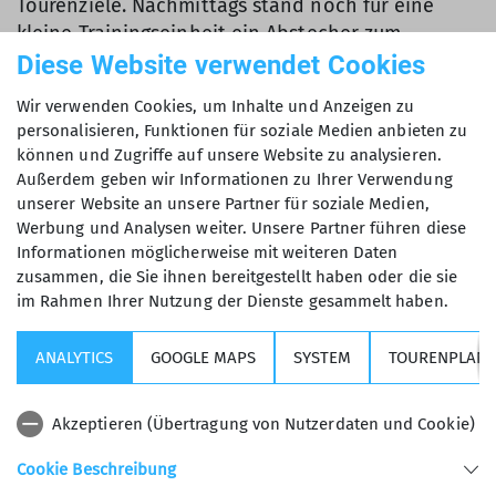
Tourenziele. Nachmittags stand noch für eine
kleine Trainingseinheit ein Abstecher zum
Gletscher an. Teilnehmerin Asti, die erst eine
Diese Website verwendet Cookies
Woche zuvor ihren Gletscher
Wir verwenden Cookies, um Inhalte und Anzeigen zu
Fortgeschrittenenkurs absolviert hatte, zeigte
personalisieren, Funktionen für soziale Medien anbieten zu
ihre Standaufbau-Künste. Wir besprachen noch
können und Zugriffe auf unsere Website zu analysieren.
ein paar mögliche Sicherungstechniken am
Außerdem geben wir Informationen zu Ihrer Verwendung
Gletscher, drehten ein paar Eisschrauben und
unserer Website an unsere Partner für soziale Medien,
testeten Steigeisen und Pickel.
Werbung und Analysen weiter. Unsere Partner führen diese
Informationen möglicherweise mit weiteren Daten
Am zweiten Tag stand die Hochvernagtspitze auf
zusammen, die Sie ihnen bereitgestellt haben oder die sie
dem Programm. Trotz der eigentlich als leicht
im Rahmen Ihrer Nutzung der Dienste gesammelt haben.
eingestuften Tour, erwarteten uns ein kleineres
Steilstück am Gletscher und einiges an Spalten –
ANALYTICS
GOOGLE MAPS
SYSTEM
TOURENPLANE
also Aufbau Fixseil. Neu für die meisten. Asti
durfte ihre Standaufbau- und Seilkünste gleich in
Akzeptieren (Übertragung von Nutzerdaten und Cookie)
Realität anwenden. Und unter Amadeus
Anweisungen erklommen alle das kurze Steilstück.
Cookie Beschreibung
Oben am Gipfel riss das Wetter nochmal mehr auf