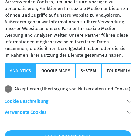
Wir verwenden Cookies, um Inhalte und Anzeigen zu
Pizzamengen herzustellen.
personalisieren, Funktionen für soziale Medien anbieten zu
können und Zugriffe auf unsere Website zu analysieren.
Ermutigt durch die recht passable Tour vom
Außerdem geben wir Informationen zu Ihrer Verwendung
Vortag besteigen wir am nächsten Tag den Piz
unserer Website an unsere Partner für soziale Medien,
Guw (2707). In der Nacht ist ein klein wenig
Werbung und Analysen weiter. Unsere Partner führen diese
Neuschnee gefallen, sodass die Bergwelt nun bei
Informationen möglicherweise mit weiteren Daten
strahlendem Sonnenschein tatsächlich ein wenig
zusammen, die Sie ihnen bereitgestellt haben oder die sie
im Rahmen Ihrer Nutzung der Dienste gesammelt haben.
winterlich aussieht. Wer hätte das gedacht! Die
Abfahrt ist auch heute wieder besser als gedacht
ANALYTICS
GOOGLE MAPS
SYSTEM
TOURENPLANE
und endet glücklich im Gässlihof am Ende des
Safientals bei Milchkaffee und Bündner Torte.
Akzeptieren (Übertragung von Nutzerdaten und Cookie)
Der dritte Tourentag führt uns aufs Tällihorn
(2856), dessen steil abfallender Gipfelhang schon
Cookie Beschreibung
von weitem zu sehen ist. Die Abfahrt entpuppt
Verwendete Cookies
sich als äußerst abwechslungsreich – von Pulver
bis Bruchharsch war alles geboten, die
Schneeverhältnisse wechseln dabei im