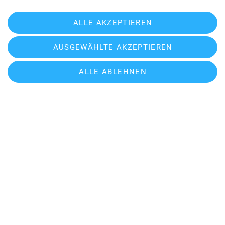
ins Gebirge…
ALLE AKZEPTIEREN
Am nächsten Morgen starteten wir Richtung
Siegerlandhütte. Doch schon vor dem Gamsplatzl
AUSGEWÄHLTE AKZEPTIEREN
wurde klar, dass es nicht weitergehen würde. 80
Stundenkilometer Wind, vielleicht fünf Meter
ALLE ABLEHNEN
Sicht und eine angespannte Lawinensituation
ließ keinen sinnvollen Übergang zum nächsten
Etappenziel zu. Natürlich hatten wir uns eher im
T-Shirt auf der sonnigen Terrasse der
Siegerlandhütte gesehen, stattdessen ging es
zurück in den kalten Winterraum der
Hildesheimer Hütte. Mit der Umkehr platzte auch
unser ursprünglicher Plan einer Runde über die
Siegerlandhütte zum Becherhaus und über den
Freiger zurück ins Tal.
Nach der Rückkehr verzichteten wir zunächst aufs