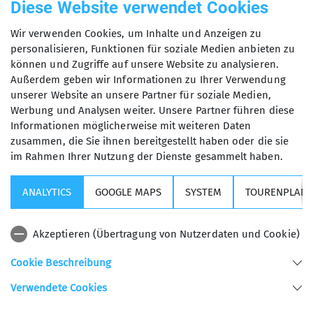
Geschirr und Feuerholz, das Hüttenbuch war leer
Diese Website verwendet Cookies
und schnell wurde deutlich, wie sehr dieses
Wir verwenden Cookies, um Inhalte und Anzeigen zu
System auf Ehrlichkeit basiert. Idealerweise sollte
personalisieren, Funktionen für soziale Medien anbieten zu
man alles so hinterlassen, das auch die Nächsten,
können und Zugriffe auf unsere Website zu analysieren.
die kommen, klarkommen.
Außerdem geben wir Informationen zu Ihrer Verwendung
unserer Website an unsere Partner für soziale Medien,
Am ersten Abend bekamen wir noch Besuch von
Werbung und Analysen weiter. Unsere Partner führen diese
einer Gruppe dänischer Skibergsteiger. Nun ist
Informationen möglicherweise mit weiteren Daten
Dänemark nicht unbedingt die Nation, die man
zusammen, die Sie ihnen bereitgestellt haben oder die sie
sofort mit Skitouren verbindet. Doch unter ihnen
im Rahmen Ihrer Nutzung der Dienste gesammelt haben.
war sogar ein Telemarker. Ein dänischer
Telemarker am Wilden Pfaff – dürfte wohl eher
ANALYTICS
GOOGLE MAPS
SYSTEM
TOURENPLANE
selten sein. Die Jungs hatten auf jeden Fall
einiges zu erzählen: Segelboote, Diskussionen
Akzeptieren (Übertragung von Nutzerdaten und Cookie)
wegen Material beim Conrad in Garmisch,
verlorene Schlüssel im Sellrain und Rückzüge über
Cookie Beschreibung
gefühlt halb Europa bei schlechtem Wetter. Da
Verwendete Cookies
wurde uns schnell klar, wie privilegiert wir sind –
wir kommen schnell mal für einen Wochenendtrip