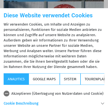
Diese Website verwendet Cookies
Wir verwenden Cookies, um Inhalte und Anzeigen zu
personalisieren, Funktionen für soziale Medien anbieten zu
können und Zugriffe auf unsere Website zu analysieren.
Außerdem geben wir Informationen zu Ihrer Verwendung
unserer Website an unsere Partner für soziale Medien,
Werbung und Analysen weiter. Unsere Partner führen diese
Informationen möglicherweise mit weiteren Daten
zusammen, die Sie ihnen bereitgestellt haben oder die sie
im Rahmen Ihrer Nutzung der Dienste gesammelt haben.
Die wohl schönste Etappe war die Tour auf die
ANALYTICS
GOOGLE MAPS
SYSTEM
TOURENPLANE
Lavarella-Spitze, die wir über den Südgrat
erreichten. Das Panorama von dort oben war
Akzeptieren (Übertragung von Nutzerdaten und Cookie)
atemberaubend und belohnte für die Mühen des
Aufstiegs. Übernachtet wurde auf der gemütlichen
Cookie Beschreibung
Lavarellahütte, die herrlich eingebettet in die