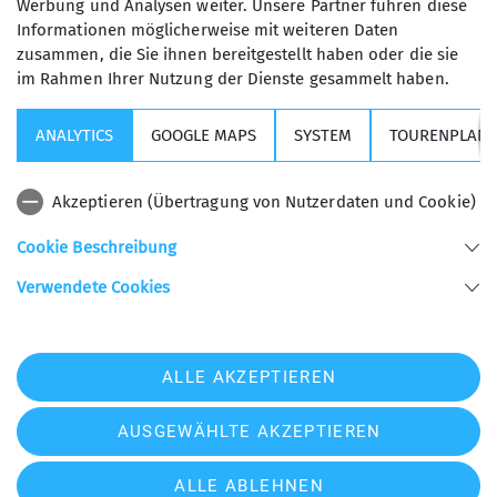
erschien.
Werbung und Analysen weiter. Unsere Partner führen diese
Informationen möglicherweise mit weiteren Daten
Stattdessen erfolgte die Fahrt nach Süden per
zusammen, die Sie ihnen bereitgestellt haben oder die sie
Auto (leider nicht auf der Brennerautobahn,
im Rahmen Ihrer Nutzung der Dienste gesammelt haben.
sondern durch den sauteuren Grand-Bernard-
Tunnel). Die nach der spartanischen Velan-Hütte
ANALYTICS
GOOGLE MAPS
SYSTEM
TOURENPLANE
fast luxuriös wirkende Unterkunft Locando della
Miniere mit heißen Duschen und festen Toiletten
Akzeptieren (Übertragung von Nutzerdaten und Cookie)
verschaffte dem Team dann endgültig
Entspannung.
Cookie Beschreibung
Verwendete Cookies
ALLE AKZEPTIEREN
AUSGEWÄHLTE AKZEPTIEREN
ALLE ABLEHNEN