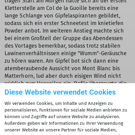
trägen Start am Morgen hatte sich an der ersten
Kletterstelle am Col de la Guoille bereits eine
lange Schlange von Gipfelaspiranten gebildet,
sodass sich ein erster Schneetest im knietiefen
Powder anbot. Im weiteren Anstieg machte sich
bei einem Großteil der Gruppe das Abendessen
des Vortages bemerkbar, sodass trotz stabilen
Lawinenverhältnissen einige "Wumm"-Geräusche
zu hören waren. Am Gipfel bot sich dann eine
atemberaubende Aussicht von Mont Blanc bis
Matterhorn, lud aber durch eisigen Wind nicht
wirklich zum Verweilen ein. Dafür überzeugte die
Abfahrt über den Glaciar de Valsorey mit fluffigem
Diese Website verwendet Cookies
Pulverschnee. Durch die Verzögerung am Start
Wir verwenden Cookies, um Inhalte und Anzeigen zu
und ein verfrühtes Ostereisuche-Intermezzo
personalisieren, Funktionen für soziale Medien anbieten zu
durch Schneehasi Rick verlor die Gruppe jedoch
können und Zugriffe auf unsere Website zu analysieren.
so viel Zeit, dass der Übergang ins Val Ollomont
Außerdem geben wir Informationen zu Ihrer Verwendung
mit seiner steilen Gratkraxelei unrealistisch
unserer Website an unsere Partner für soziale Medien,