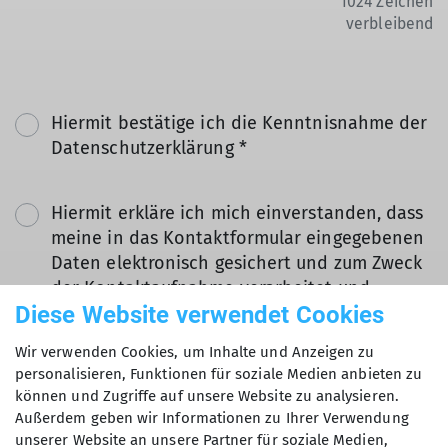
1024
Zeichen
verbleibend
Hiermit bestätige ich die Kenntnisnahme der
Datenschutzerklärung *
Hiermit erkläre ich mich einverstanden, dass
meine in das Kontaktformular eingegebenen
Daten elektronisch gesichert und zum Zweck
der Kontaktaufnahme verarbeitet und
Diese Website verwendet Cookies
genutzt werden. Mir ist bekannt, dass ich
meine Einwilligung jederzeit wiederrufen
Wir verwenden Cookies, um Inhalte und Anzeigen zu
kann. *
personalisieren, Funktionen für soziale Medien anbieten zu
können und Zugriffe auf unsere Website zu analysieren.
Mit (*) markierte Felder
Außerdem geben wir Informationen zu Ihrer Verwendung
Absenden
unserer Website an unsere Partner für soziale Medien,
sind Pflichtfelder