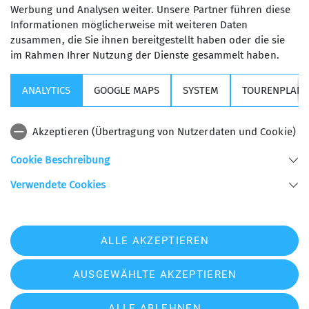
Werbung und Analysen weiter. Unsere Partner führen diese
Informationen möglicherweise mit weiteren Daten
zusammen, die Sie ihnen bereitgestellt haben oder die sie
im Rahmen Ihrer Nutzung der Dienste gesammelt haben.
Kurse, Touren & Veranstaltungen
ANALYTICS
GOOGLE MAPS
SYSTEM
TOURENPLANE
Wichtige Links
Akzeptieren (Übertragung von Nutzerdaten und Cookie)
Sektion USC
Cookie Beschreibung
Verwendete Cookies
Sektion Universitäts - Sportclub München des Deutschen Alpenvereins e.V.
Helene-Mayer-Ring 31
80809 München
Telefon +498935789940
ALLE AKZEPTIEREN
Kontakt
AUSGEWÄHLTE AKZEPTIEREN
Impressum
Datenschutz
Datenschutz-Einstellungen
ALLE ABLEHNEN