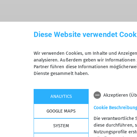
Hiermit bestätige ich die Kenntnisna
Diese Website verwendet Cook
Hiermit erkläre ich mich einverstand
Wir verwenden Cookies, um Inhalte und Anzeigen 
analysieren. Außerdem geben wir Informationen 
Zweck der Kontaktaufnahme verarbeite
Partner führen diese Informationen möglicherwei
*
Dienste gesammelt haben.
Mit (*) markierte Felder sind Pflichtfelder
Akzeptieren (Üb
ANALYTICS
Cookie Beschreibun
GOOGLE MAPS
Die verantwortliche 
diese durchführen, s
SYSTEM
Nutzungsprofile erste