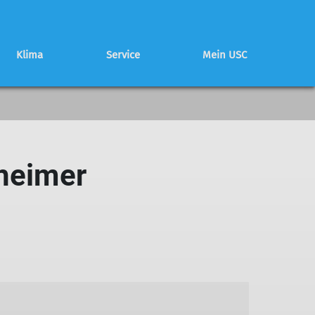
Klima
Service
Mein USC
Schwierigkeitsbewertung
Partnerhütte
Mitglied werden
Programmheft
Programmheft
heimer