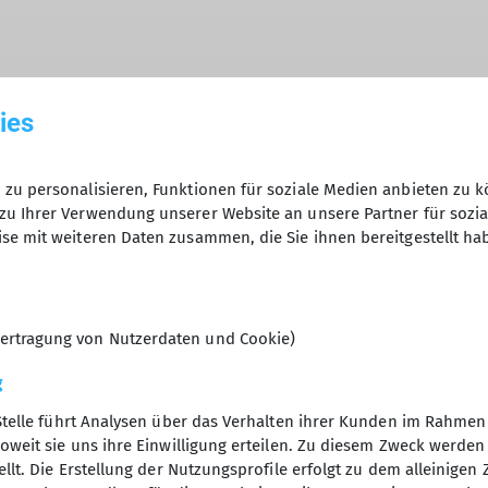
hme der Datenschutzerklärung *
ies
en, dass meine in das Kontaktformular eingegebenen 
zu personalisieren, Funktionen für soziale Medien anbieten zu k
zu Ihrer Verwendung unserer Website an unsere Partner für sozi
t und genutzt werden. Mir ist bekannt, dass ich meine
se mit weiteren Daten zusammen, die Sie ihnen bereitgestellt ha
ertragung von Nutzerdaten und Cookie)
g
Stelle führt Analysen über das Verhalten ihrer Kunden im Rahmen
oweit sie uns ihre Einwilligung erteilen. Zu diesem Zweck werde
llt. Die Erstellung der Nutzungsprofile erfolgt zu dem alleinigen 