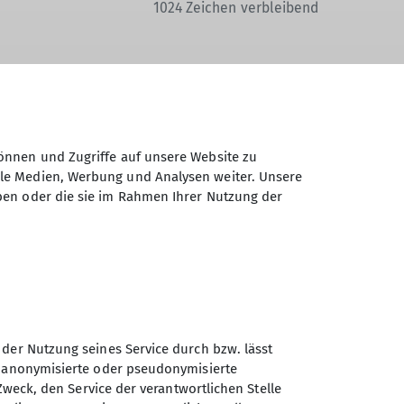
1024
Zeichen verbleibend
Daten elektronisch gesichert und zum
önnen und Zugriffe auf unsere Website zu
ale Medien, Werbung und Analysen weiter. Unsere
 Einwilligung jederzeit wiederrufen kann.
ben oder die sie im Rahmen Ihrer Nutzung der
Absenden
 der Nutzung seines Service durch bzw. lässt
n anonymisierte oder pseudonymisierte
Sektion Universitäts -
Zweck, den Service der verantwortlichen Stelle
Sportclub München des