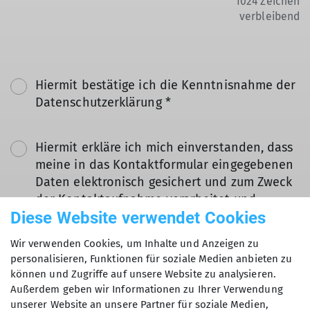
1024
Zeichen
verbleibend
Hiermit bestätige ich die Kenntnisnahme der
Datenschutzerklärung *
Hiermit erkläre ich mich einverstanden, dass
meine in das Kontaktformular eingegebenen
Daten elektronisch gesichert und zum Zweck
der Kontaktaufnahme verarbeitet und
Diese Website verwendet Cookies
genutzt werden. Mir ist bekannt, dass ich
meine Einwilligung jederzeit wiederrufen
Wir verwenden Cookies, um Inhalte und Anzeigen zu
kann. *
personalisieren, Funktionen für soziale Medien anbieten zu
können und Zugriffe auf unsere Website zu analysieren.
Mit (*) markierte Felder
Außerdem geben wir Informationen zu Ihrer Verwendung
Absenden
unserer Website an unsere Partner für soziale Medien,
sind Pflichtfelder