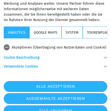
Werbung und Analysen weiter. Unsere Partner führen diese
Informationen möglicherweise mit weiteren Daten
zusammen, die Sie ihnen bereitgestellt haben oder die sie
im Rahmen Ihrer Nutzung der Dienste gesammelt haben.
Kurse, Touren & Veranstaltungen
ANALYTICS
GOOGLE MAPS
SYSTEM
TOURENPLANE
Wichtige Links
Akzeptieren (Übertragung von Nutzerdaten und Cookie)
Sektion USC
Cookie Beschreibung
Verwendete Cookies
Sektion Universitäts - Sportclub München des Deutschen Alpenvereins e.V.
Helene-Mayer-Ring 31
80809 München
Telefon +498935789940
ALLE AKZEPTIEREN
Kontakt
AUSGEWÄHLTE AKZEPTIEREN
Impressum
Datenschutz
Datenschutz-Einstellungen
ALLE ABLEHNEN