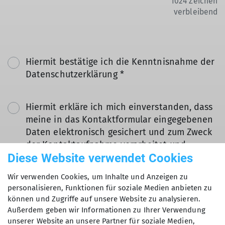
1024
Zeichen
verbleibend
Hiermit bestätige ich die Kenntnisnahme der
Datenschutzerklärung *
Hiermit erkläre ich mich einverstanden, dass
meine in das Kontaktformular eingegebenen
Daten elektronisch gesichert und zum Zweck
der Kontaktaufnahme verarbeitet und
Diese Website verwendet Cookies
genutzt werden. Mir ist bekannt, dass ich
meine Einwilligung jederzeit wiederrufen
Wir verwenden Cookies, um Inhalte und Anzeigen zu
kann. *
personalisieren, Funktionen für soziale Medien anbieten zu
können und Zugriffe auf unsere Website zu analysieren.
Mit (*) markierte Felder
Außerdem geben wir Informationen zu Ihrer Verwendung
Absenden
unserer Website an unsere Partner für soziale Medien,
sind Pflichtfelder