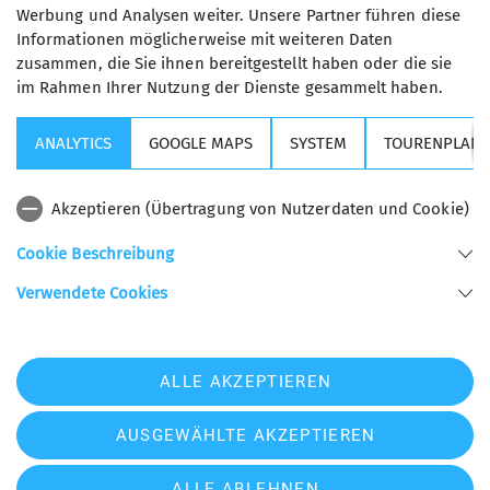
Werbung und Analysen weiter. Unsere Partner führen diese
Informationen möglicherweise mit weiteren Daten
zusammen, die Sie ihnen bereitgestellt haben oder die sie
im Rahmen Ihrer Nutzung der Dienste gesammelt haben.
Kurse, Touren & Veranstaltungen
ANALYTICS
GOOGLE MAPS
SYSTEM
TOURENPLANE
Wichtige Links
Akzeptieren (Übertragung von Nutzerdaten und Cookie)
Sektion USC
Cookie Beschreibung
Verwendete Cookies
Sektion Universitäts - Sportclub München des Deutschen Alpenvereins e.V.
Helene-Mayer-Ring 31
80809 München
Telefon +498935789940
ALLE AKZEPTIEREN
Kontakt
AUSGEWÄHLTE AKZEPTIEREN
Impressum
Datenschutz
Datenschutz-Einstellungen
ALLE ABLEHNEN