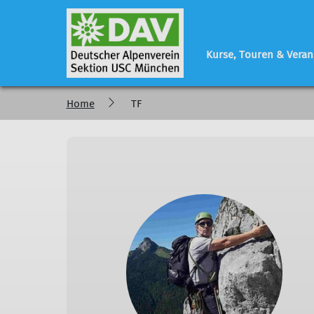
Kurse, Touren & Veran
Home
TF
Programm
Sektionsleben
Geschäftsstelle
regelmäßige Veranstaltungen
Vorstand - Referen
Tourenberichte