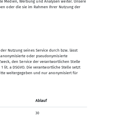
ale Medien, Werbung und Analysen weiter. Unsere
ben oder die sie im Rahmen Ihrer Nutzung der
 der Nutzung seines Service durch bzw. lässt
n anonymisierte oder pseudonymisierte
Sektion Universitäts -
Zweck, den Service der verantwortlichen Stelle
Sportclub München des
1 lit. a DSGVO. Die verantwortliche Stelle setzt
Deutschen Alpenvereins e.V.
ritte weitergegeben und nur anonymisiert für
Helene-Mayer-Ring 31
80809 München
Telefon +498935789940
Ablauf
Kontakt
30