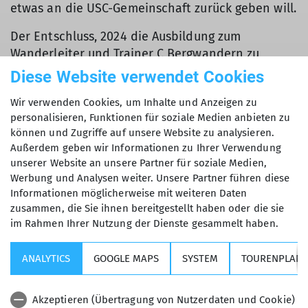
etwas an die USC-Gemeinschaft zurück geben will.
Der Entschluss, 2024 die Ausbildung zum
Wanderleiter und Trainer C Bergwandern zu
machen, kam dann recht schnell im Anschluss an
Diese Website verwendet Cookies
die Alpendurchquerung. Und nach den ersten
Wir verwenden Cookies, um Inhalte und Anzeigen zu
Touren, die ich führen durfte, freue ich mich nun
personalisieren, Funktionen für soziale Medien anbieten zu
auf mehr. :)
können und Zugriffe auf unsere Website zu analysieren.
Außerdem geben wir Informationen zu Ihrer Verwendung
unserer Website an unsere Partner für soziale Medien,
Werbung und Analysen weiter. Unsere Partner führen diese
Informationen möglicherweise mit weiteren Daten
zusammen, die Sie ihnen bereitgestellt haben oder die sie
im Rahmen Ihrer Nutzung der Dienste gesammelt haben.
Kurse, Touren & Veranstaltungen
ANALYTICS
GOOGLE MAPS
SYSTEM
TOURENPLANE
Wichtige Links
Akzeptieren (Übertragung von Nutzerdaten und Cookie)
Sektion USC