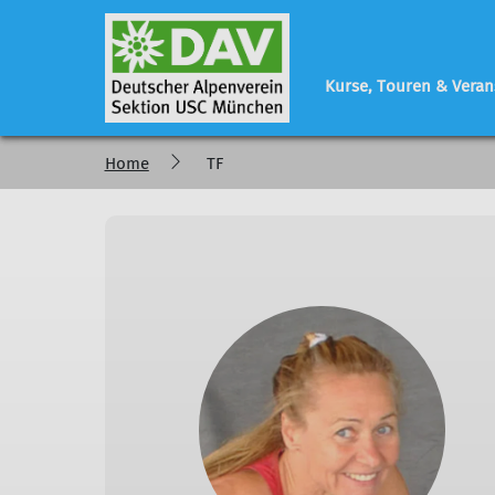
Kurse, Touren & Veran
Home
TF
Programm
Sektionsleben
Geschäftsstelle
regelmäßige Veranstaltungen
Vorstand - Referen
Tourenberichte