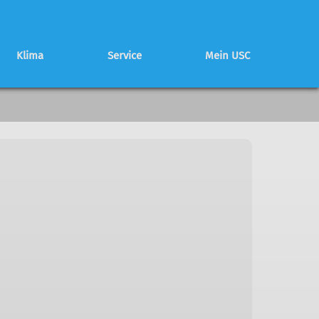
Klima
Service
Mein USC
Schwierigkeitsbewertung
Partnerhütte
Mitglied werden
Programmheft
Programmheft