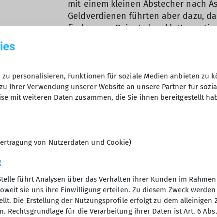
mit einem kleinen Abstecher nach Asi
Geldverdienen führten aber dazu, da
finden war. Beim Indoorklettern sti
Routen, ich überlegte an welchen Stel
ies
woanders gehabt hätte und warum.
So begann mein Interesse am Routen
zu personalisieren, Funktionen für soziale Medien anbieten zu k
Einige Jahre später ließ ich mich no
zu Ihrer Verwendung unserer Website an unsere Partner für sozi
ausbilden und gebe nun gerne mein 
se mit weiteren Daten zusammen, die Sie ihnen bereitgestellt ha
und jeder Kletternde Spaß, Erfolg u
ertragung von Nutzerdaten und Cookie)
g
Stelle führt Analysen über das Verhalten ihrer Kunden im Rahmen
oweit sie uns ihre Einwilligung erteilen. Zu diesem Zweck werde
llt. Die Erstellung der Nutzungsprofile erfolgt zu dem alleinigen 
tige Links
Sektion USC
. Rechtsgrundlage für die Verarbeitung ihrer Daten ist Art. 6 Abs. 