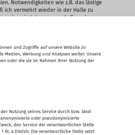
en. Notwendigkeiten wie z.B. das lästige
ß ich vermehrt wieder in der Halle zu
eg auch mein Interesse am Aufbau der
len ich die Griffe und Tritte lieber
bau und ich fing zu Schrauben an.
önnen und Zugriffe auf unsere Website zu
ch zum Trainer Klettern Breitensport
ale Medien, Werbung und Analysen weiter. Unsere
Know-How im Klettern weiter, damit jede
ben oder die sie im Rahmen Ihrer Nutzung der
nd Freude an der Wand erleben kann.
 der Nutzung seines Service durch bzw. lässt
n anonymisierte oder pseudonymisierte
Sektion Universitäts -
Zweck, den Service der verantwortlichen Stelle
Sportclub München des
1 lit. a DSGVO. Die verantwortliche Stelle setzt