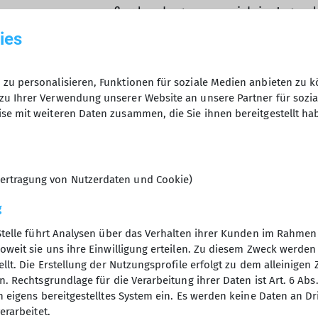
außerdem begonnen mich im Jugendau
ich zuständig für das Material der Ju
ies
der Leistungsgruppen mit. Seit Febru
Kinderklettergruppe und eine der ne
großen Spaß machen.
zu personalisieren, Funktionen für soziale Medien anbieten zu k
zu Ihrer Verwendung unserer Website an unsere Partner für sozi
Ich freue mich auf viele weitere Jahr
se mit weiteren Daten zusammen, die Sie ihnen bereitgestellt ha
Menschen, die ich durch das Kletter
ertragung von Nutzerdaten und Cookie)
g
Stelle führt Analysen über das Verhalten ihrer Kunden im Rahmen
oweit sie uns ihre Einwilligung erteilen. Zu diesem Zweck werde
llt. Die Erstellung der Nutzungsprofile erfolgt zu dem alleinigen 
tige Links
Sektion USC
. Rechtsgrundlage für die Verarbeitung ihrer Daten ist Art. 6 Abs. 
n eigens bereitgestelltes System ein. Es werden keine Daten an D
her Alpenverein
Geschäftsstelle
erarbeitet.