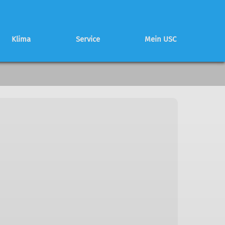
Klima
Service
Mein USC
Schwierigkeitsbewertung
Partnerhütte
Mitglied werden
Programmheft
Programmheft