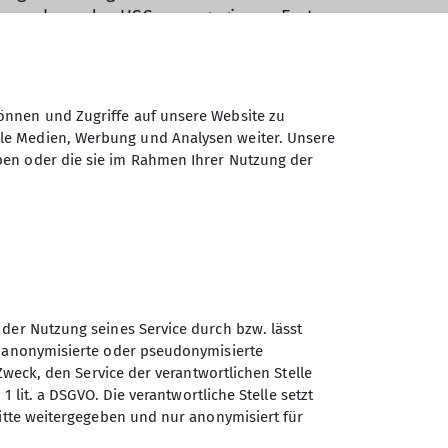
sschuss des USC zu engagieren. Erst war
gend und wirke jetzt bei der Organisation
ar 2022 trainiere ich meine erste
uen Leistungsgruppen, die mir beide
önnen und Zugriffe auf unsere Website zu
ale Medien, Werbung und Analysen weiter. Unsere
e mit dem USC und all den tollen
ben oder die sie im Rahmen Ihrer Nutzung der
n kennengelernt habe.
 der Nutzung seines Service durch bzw. lässt
n anonymisierte oder pseudonymisierte
Sektion Universitäts -
Zweck, den Service der verantwortlichen Stelle
Sportclub München des
1 lit. a DSGVO. Die verantwortliche Stelle setzt
Deutschen Alpenvereins e.V.
ritte weitergegeben und nur anonymisiert für
Helene-Mayer-Ring 31