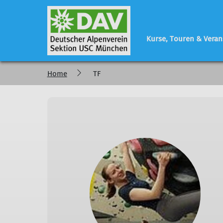
Kurse, Touren & Veran
Home
TF
Programm
Sektionsleben
Geschäftsstelle
regelmäßige Veranstaltungen
Vorstand - Referen
Tourenberichte