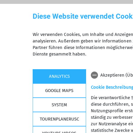
Diese Website verwendet Cook
Wir verwenden Cookies, um Inhalte und Anzeigen 
analysieren. Außerdem geben wir Informationen 
Partner führen diese Informationen möglicherwei
Dienste gesammelt haben.
Akzeptieren (Üb
ANALYTICS
Cookie Beschreibun
GOOGLE MAPS
Die verantwortliche 
diese durchführen, s
SYSTEM
Nutzungsprofile erste
Kurse, Touren &
Wich
ständig zu verbessern
TOURENPLANERUSC
zur Nutzeranalyse ei
Veranstaltungen
Deutsc
statistische Zwecke v