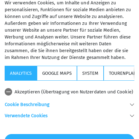
Wir verwenden Cookies, um Inhalte und Anzeigen zu
noch lange erinnern kann.
personalisieren, Funktionen für soziale Medien anbieten zu
können und Zugriffe auf unsere Website zu analysieren.
Außerdem geben wir Informationen zu Ihrer Verwendung
unserer Website an unsere Partner für soziale Medien,
Werbung und Analysen weiter. Unsere Partner führen diese
Informationen möglicherweise mit weiteren Daten
zusammen, die Sie ihnen bereitgestellt haben oder die sie
im Rahmen Ihrer Nutzung der Dienste gesammelt haben.
Kurse, Touren & Veranstaltungen
ANALYTICS
GOOGLE MAPS
SYSTEM
TOURENPLANE
Wichtige Links
Akzeptieren (Übertragung von Nutzerdaten und Cookie)
Sektion USC
Cookie Beschreibung
Verwendete Cookies
Sektion Universitäts - Sportclub München des Deutschen Alpenvereins e.V.
Helene-Mayer-Ring 31
80809 München