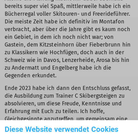
bereits super viel Spaß, mittlerweile habe ich ein
Bücherregal voller Skitouren- und Freerideführer.
Die meiste Zeit habe ich definitiv im Montafon
verbracht, aber über die Jahre gibt es kaum noch
ein Gebiet, in dem ich noch nicht war; von
Gastein, dem Kitzsteinhorn über Fieberbrunn hin
zu Klassikern wie Hochfügen, doch auch in der
Schweiz wie in Davos, Lenzerheide, Arosa bis hin
zu Andermatt und Engelberg habe ich die
Gegenden erkundet.
Ende 2023 habe ich dann den Entschluss gefasst,
die Ausbildung zum Trainer C Skibergsteigen zu
absolvieren, um diese Freude, Kenntnisse und
Erfahrung mit Euch zu teilen. Ich hoffe,
Gleichgesinnte anzutreffen, um gemeinsam eine
tolle Zeit in den Bergen zu verbringen und viele
Diese Website verwendet Cookies
schöne Momente zu erleben, an die man sich