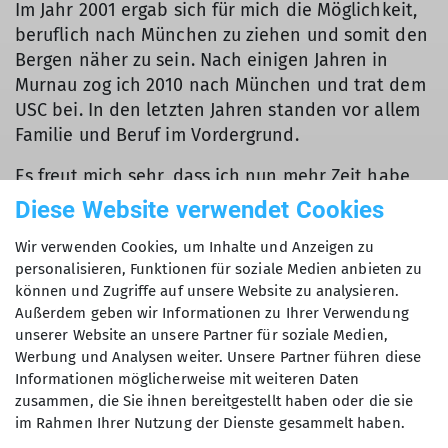
Im Jahr 2001 ergab sich für mich die Möglichkeit,
beruflich nach München zu ziehen und somit den
Bergen näher zu sein. Nach einigen Jahren in
Murnau zog ich 2010 nach München und trat dem
USC bei. In den letzten Jahren standen vor allem
Familie und Beruf im Vordergrund.
Es freut mich sehr, dass ich nun mehr Zeit habe
und wieder als Tourenleiter aktiv werden kann.
Diese Website verwendet Cookies
Mir liegt viel an der Erreichung der Klimaziele,
Wir verwenden Cookies, um Inhalte und Anzeigen zu
daher biete ich ausschließlich Touren mit Bus und
personalisieren, Funktionen für soziale Medien anbieten zu
Bahn an.
können und Zugriffe auf unsere Website zu analysieren.
Außerdem geben wir Informationen zu Ihrer Verwendung
unserer Website an unsere Partner für soziale Medien,
Werbung und Analysen weiter. Unsere Partner führen diese
Informationen möglicherweise mit weiteren Daten
zusammen, die Sie ihnen bereitgestellt haben oder die sie
im Rahmen Ihrer Nutzung der Dienste gesammelt haben.
Kurse, Touren & Veranstaltungen