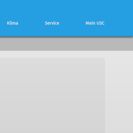
Klima
Service
Mein USC
Schwierigkeitsbewertung
Partnerhütte
Mitglied werden
Programmheft
Programmheft