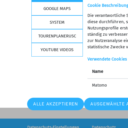
Cookie Beschreibun
GOOGLE MAPS
Die verantwortliche 
diese durchführen, s
SYSTEM
Nutzungsprofile erste
Kurse, Touren &
Wich
ständig zu verbessern
TOURENPLANERUSC
zur Nutzeranalyse ei
Veranstaltungen
Deutsc
statistische Zwecke v
YOUTUBE VIDEOS
Lawine
Programm
Lawine
Verwendete Cookies
Teilnahmebedingungen
Versic
Schwierigkeitsbewertungen
Name
Mein.Al
Programmheft
Selfser
Ausrüstungsliste
Matomo
ALLE AKZEPTIEREN
AUSGEWÄHLTE 
Datenschutz-Einstellungen
Datenschutz