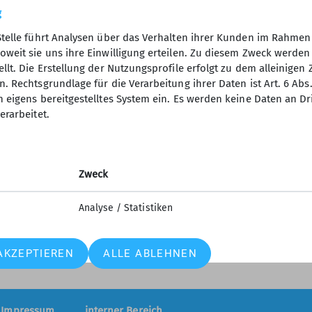
g
Stelle führt Analysen über das Verhalten ihrer Kunden im Rahmen
oweit sie uns ihre Einwilligung erteilen. Zu diesem Zweck werde
llt. Die Erstellung der Nutzungsprofile erfolgt zu dem alleinigen 
tige Links
Sektion USC
. Rechtsgrundlage für die Verarbeitung ihrer Daten ist Art. 6 Abs. 
n eigens bereitgestelltes System ein. Es werden keine Daten an D
her Alpenverein
Geschäftsstelle
erarbeitet.
nwarndienst Bayern
Mitgliedschaft
nlageberichte Europa
Satzung
herungen im DAV
Spendenbescheinigung
Zweck
penverein (Mitglieder-
vice des DAV)
Analyse / Statistiken
AKZEPTIEREN
ALLE ABLEHNEN
Impressum
interner Bereich