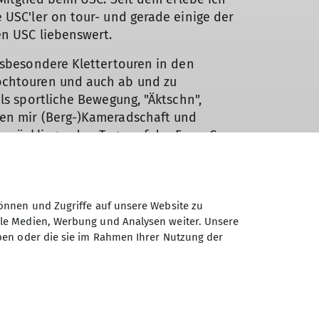
 USC'ler on tour- und gerade einige der
en USC liebenswert.
nsbesondere Klettertouren in den
ochtouren und auch ab und zu
ls sportliche Bewegung, "Äktschn",
en mir (Berg-)Kameradschaft und
 zurückliegenden Tage auf der Franz-Senn-
baier Alpen, März 2009) waren wieder eine
im Gebirge. Ich freue mich nun auf die
önnen und Zugriffe auf unsere Website zu
n kann man mich in meiner Freizeit beim
ale Medien, Werbung und Analysen weiter. Unsere
-Training oder auch beim Faulenzen in der
ben oder die sie im Rahmen Ihrer Nutzung der