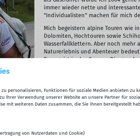
immer wieder nette und interessante
"Individualisten" machen für mich d
Mich begeistern alpine Touren wie i
Dolomiten, Hochtouren sowie Schih
Wasserfallklettern. Aber noch mehr a
Naturerlebnis und Abenteuer bedeut
Teamgeist in der Gruppe. Die gerade
Hütte (Schihochtourenkurs in den Su
ies
 Helmut Kreppel
sehr schöne und erlebnisreiche Zeit 
kommenden Touren mit Euch.
zu personalisieren, Funktionen für soziale Medien anbieten zu k
P.S. Wenn ich nicht in den Bergen bi
zu Ihrer Verwendung unserer Website an unsere Partner für sozi
In-line-Skaten, Schwimmen, Ju-Jutsu
se mit weiteren Daten zusammen, die Sie ihnen bereitgestellt ha
Sonne finden.
ertragung von Nutzerdaten und Cookie)