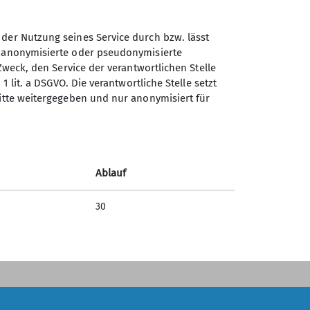
 der Nutzung seines Service durch bzw. lässt
n anonymisierte oder pseudonymisierte
Sektion Universitäts -
Zweck, den Service der verantwortlichen Stelle
Sportclub München des
1 lit. a DSGVO. Die verantwortliche Stelle setzt
Deutschen Alpenvereins e.V.
ritte weitergegeben und nur anonymisiert für
Helene-Mayer-Ring 31
80809 München
Telefon +498935789940
Ablauf
Kontakt
30