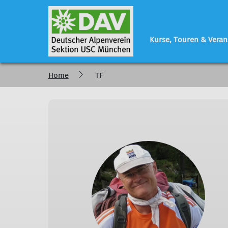
Kurse, Touren & Veran
Home
TF
Programm
Sektionsleben
Geschäftsstelle
regelmäßige Veranstaltungen
Vorstand - Referen
Tourenberichte