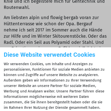
Knie und ich begeistere mich für Gehtechnik und
Routenwahl.
Am liebsten alpin und flowig bergab voran zur
Hüttenterrasse wie schon der Opa. Bergauf
nehme ich seit 2017 im Sommer auch die Hände
zur Hilfe und im Winter Skitourenstöcke. Oder das
Radl. Oder ein Seil aus Polyamid oder Stahl. Und
zur Orientierung in neuen Gefilden vielleicht ein
Diese Website verwendet Cookies
3D-gedrucktes Modell - Was halt zur Tour passt.
Wir verwenden Cookies, um Inhalte und Anzeigen zu
Dazu freue ich mich über die gute Gesellschaft
personalisieren, Funktionen für soziale Medien anbieten zu
hier im USC!
können und Zugriffe auf unsere Website zu analysieren.
Außerdem geben wir Informationen zu Ihrer Verwendung
unserer Website an unsere Partner für soziale Medien,
Werbung und Analysen weiter. Unsere Partner führen diese
Informationen möglicherweise mit weiteren Daten
zusammen, die Sie ihnen bereitgestellt haben oder die sie
im Rahmen Ihrer Nutzung der Dienste gesammelt haben.
Kurse, Touren & Veranstaltungen